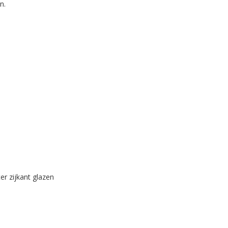
en.
r zijkant glazen