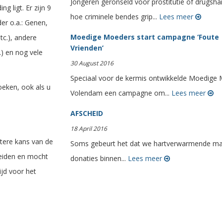
Jongeren geronseld voor prostitutie of drugsha
g ligt. Er zijn 9
hoe criminele bendes grip...
Lees meer
er o.a.: Genen,
Moedige Moeders start campagne ‘Foute
etc.), andere
Vrienden’
) en nog vele
30 August 2016
Speciaal voor de kermis ontwikkelde Moedige
oeken, ook als u
Volendam een campagne om...
Lees meer
AFSCHEID
18 April 2016
otere kans van de
Soms gebeurt het dat we hartverwarmende mai
leiden en mocht
donaties binnen...
Lees meer
ijd voor het