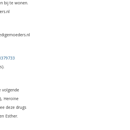
n bij te wonen.
ers.nl
edigemoeders.nl
8379733
s).
e volgende
), Heroïne
ee deze drugs
 en Esther.