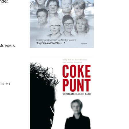
ndel:
 Moeders
ls en