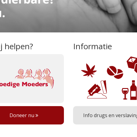
jij helpen?
Informatie
Doneer nu
Info drugs en verslavi