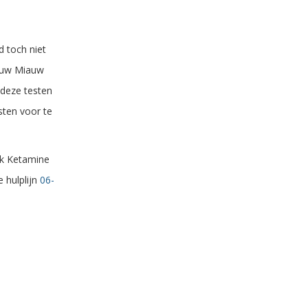
d toch niet
auw Miauw
deze testen
sten voor te
ok Ketamine
 hulplijn
06-