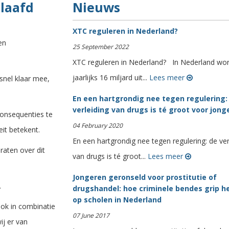
laafd
Nieuws
XTC reguleren in Nederland?
en
25 September 2022
XTC reguleren in Nederland? In Nederland wor
jaarlijks 16 miljard uit...
Lees meer
snel klaar mee,
En een hartgrondig nee tegen regulering:
verleiding van drugs is té groot voor jong
 consequenties te
04 February 2020
eit betekent.
En een hartgrondig nee tegen regulering: de ver
aten over dit
van drugs is té groot...
Lees meer
Jongeren geronseld voor prostitutie of
.
drugshandel: hoe criminele bendes grip 
op scholen in Nederland
ook in combinatie
07 June 2017
j er van