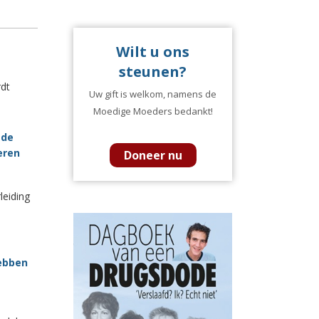
Wilt u ons
steunen?
dt
Uw gift is welkom, namens de
Moedige Moeders bedankt!
 de
eren
Doneer nu
leiding
hebben