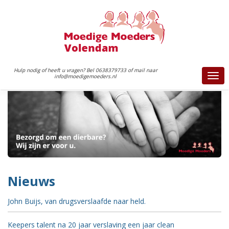
Hulp nodig of heeft u vragen? Bel 0638379733 of mail naar
info@moedigemoeders.nl
Togg
navi
Nieuws
John Buijs, van drugsverslaafde naar held.
Keepers talent na 20 jaar verslaving een jaar clean