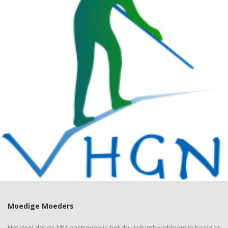
Moedige Moeders
Het doel dat de MM nastreven is het drug/drankprobleem in beeld te