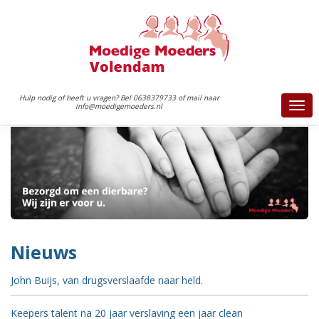
Hulp nodig of heeft u vragen? Bel 0638379733 of mail naar
info@moedigemoeders.nl
Togg
navi
Nieuws
John Buijs, van drugsverslaafde naar held.
Keepers talent na 20 jaar verslaving een jaar clean