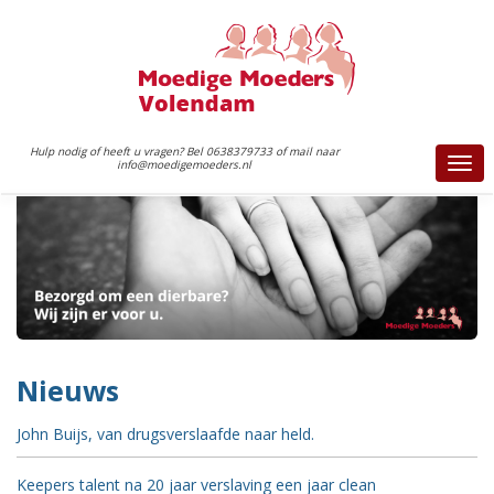
Hulp nodig of heeft u vragen? Bel 0638379733 of mail naar
info@moedigemoeders.nl
Togg
navi
Nieuws
John Buijs, van drugsverslaafde naar held.
Keepers talent na 20 jaar verslaving een jaar clean