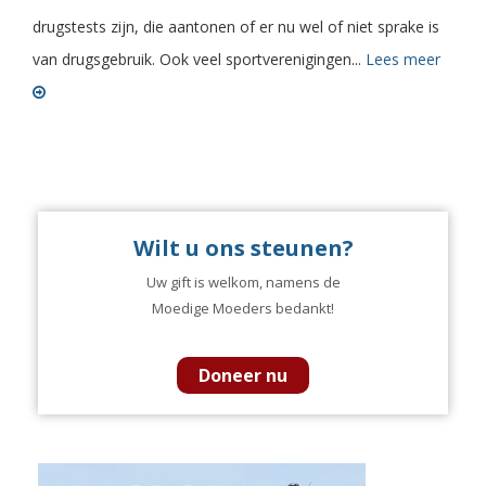
drugstests zijn, die aantonen of er nu wel of niet sprake is
van drugsgebruik. Ook veel sportverenigingen...
Lees meer
Vorige
1
2
3
4
5
6
7
8
9
Wilt u ons steunen?
Uw gift is welkom, namens de
Moedige Moeders bedankt!
Doneer nu